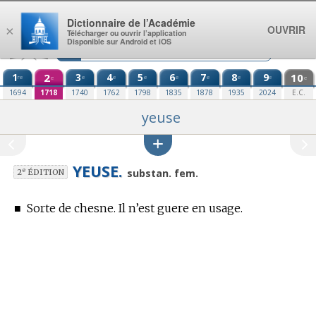
Aller au contenu
Dictionnaire de l’Académie
OUVRIR
×
Télécharger ou ouvrir l’application
Disponible sur Android et iOS
1
2
3
4
5
6
7
8
9
10
re
e
e
e
e
e
e
e
e
e
1694
1718
1740
1762
1798
1835
1878
1935
2024
E.C.
yeuse
YEUSE.
e
substan. fem.
2
ÉDITION
■
Sorte de chesne. Il n’est guere en usage.