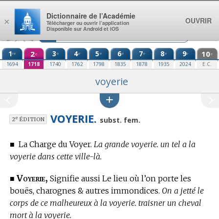
Aller au contenu
Dictionnaire de l’Académie
OUVRIR
×
Télécharger ou ouvrir l’application
Disponible sur Android et iOS
1
2
3
4
5
6
7
8
9
10
re
e
e
e
e
e
e
e
e
e
1694
1718
1740
1762
1798
1835
1878
1935
2024
E.C.
voyerie
VOYERIE.
e
subst. fem.
2
ÉDITION
■
La Charge du Voyer.
La grande voyerie. un tel a la
voyerie dans cette ville-là.
Voyerie,
■
Signifie aussi Le lieu où l’on porte les
bouës, charognes & autres immondices.
On a jetté le
corps de ce malheureux à la voyerie. traisner un cheval
mort à la voyerie.