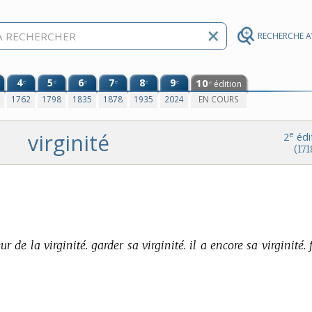
RECHERCHE 
4
5
6
7
8
9
10
e
e
e
e
e
e
édition
e
0
1762
1798
1835
1878
1935
2024
EN COURS
virginité
e
2
édi
(171
ur de la virginité. garder sa virginité. il a encore sa virginité. 