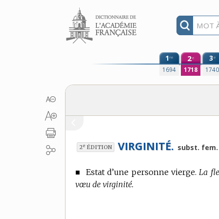
Aller au contenu
1
2
3
re
e
e
1694
1718
174
VIRGINITÉ.
e
subst. fem.
2
ÉDITION
■
Estat d’une personne vierge.
La fle
vœu de virginité.