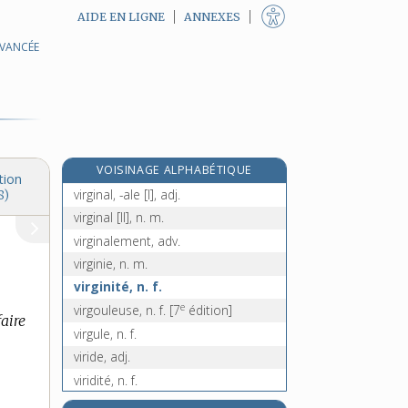
AIDE EN LIGNE
ANNEXES
AVANCÉE
vireux, -euse, adj.
virevolte, n. f.
virevolter, v. intr.
e
virevousse, n. f.
[7
édition]
e
virevouste, n. f.
[7
édition]
VOISINAGE ALPHABÉTIQUE
virgilien, -ienne, adj.
tion
virginal, -ale [I], adj.
8)
virginal [II], n. m.
virginalement, adv.
virginie, n. m.
virginité, n. f.
e
virgouleuse, n. f.
[7
édition]
faire
virgule, n. f.
viride, adj.
viridité, n. f.
viril, -ile, adj.