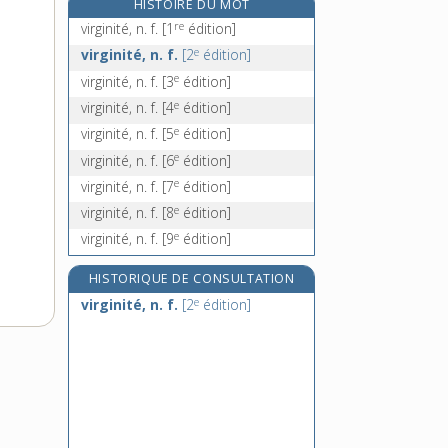
HISTOIRE DU MOT
virilement, adv.
re
virginité, n. f.
[1
édition]
virilisation, n. f.
e
virginité, n. f.
[2
édition]
viriliser, v. tr.
e
virginité, n. f.
[3
édition]
virilisme, n. m.
e
virginité, n. f.
[4
édition]
e
virginité, n. f.
[5
édition]
e
virginité, n. f.
[6
édition]
e
virginité, n. f.
[7
édition]
e
virginité, n. f.
[8
édition]
e
virginité, n. f.
[9
édition]
HISTORIQUE DE CONSULTATION
e
virginité, n. f.
[2
édition]