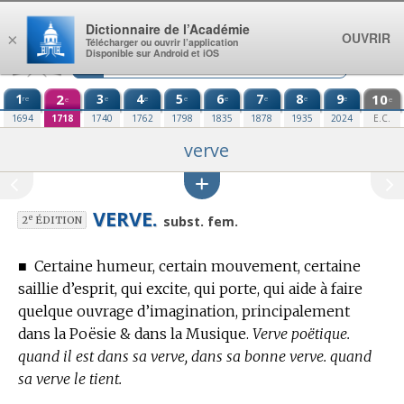
Aller au contenu
Dictionnaire de l’Académie
OUVRIR
×
Télécharger ou ouvrir l’application
Disponible sur Android et iOS
1
2
3
4
5
6
7
8
9
10
re
e
e
e
e
e
e
e
e
e
1694
1718
1740
1762
1798
1835
1878
1935
2024
E.C.
verve
VERVE.
e
subst. fem.
2
ÉDITION
■
Certaine humeur, certain mouvement, certaine
saillie d’esprit, qui excite, qui porte, qui aide à faire
quelque ouvrage d’imagination, principalement
dans la Poësie & dans la Musique.
Verve poëtique.
quand il est dans sa verve, dans sa bonne verve. quand
sa verve le tient.