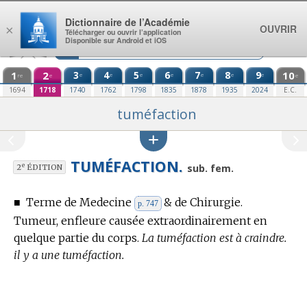
Aller au contenu
Dictionnaire de l’Académie
OUVRIR
×
Télécharger ou ouvrir l’application
Disponible sur Android et iOS
1
2
3
4
5
6
7
8
9
10
e
e
e
e
e
e
e
re
e
e
1694
1718
1740
1762
1798
1835
1878
1935
2024
E.C.
tuméfaction
TUMÉFACTION.
e
sub. fem.
2
ÉDITION
■
Terme de Medecine
& de Chirurgie.
p. 747
Tumeur, enfleure causée extraordinairement en
quelque partie du corps.
La tuméfaction est à craindre.
il y a une tuméfaction.