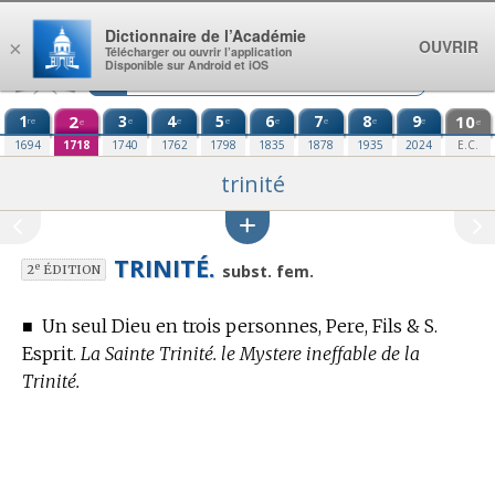
Aller au contenu
Dictionnaire de l’Académie
OUVRIR
×
Télécharger ou ouvrir l’application
Disponible sur Android et iOS
1
2
3
4
5
6
7
8
9
10
re
e
e
e
e
e
e
e
e
e
1694
1718
1740
1762
1798
1835
1878
1935
2024
E.C.
trinité
TRINITÉ.
e
subst. fem.
2
ÉDITION
■
Un seul Dieu en trois personnes, Pere, Fils & S.
Esprit.
La Sainte Trinité. le Mystere ineffable de la
Trinité.