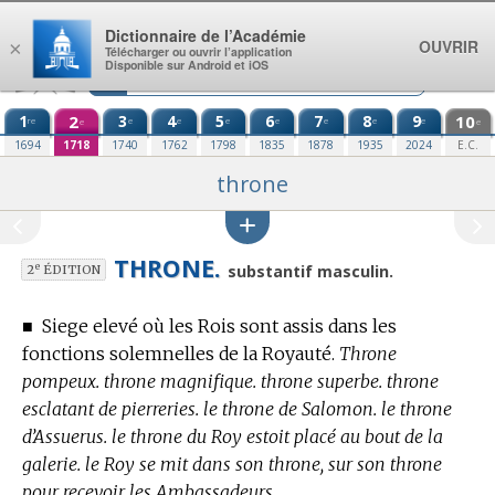
Aller au contenu
Dictionnaire de l’Académie
OUVRIR
×
Télécharger ou ouvrir l’application
Disponible sur Android et iOS
1
2
3
4
5
6
7
8
9
10
re
e
e
e
e
e
e
e
e
e
1694
1718
1740
1762
1798
1835
1878
1935
2024
E.C.
throne
THRONE.
e
substantif masculin.
2
ÉDITION
■
Siege elevé où les Rois sont assis dans les
fonctions solemnelles de la Royauté.
Throne
pompeux. throne magnifique. throne superbe. throne
esclatant de pierreries. le throne de Salomon. le throne
d’Assuerus. le throne du Roy estoit placé au bout de la
galerie. le Roy se mit dans son throne, sur son throne
pour recevoir les Ambassadeurs.