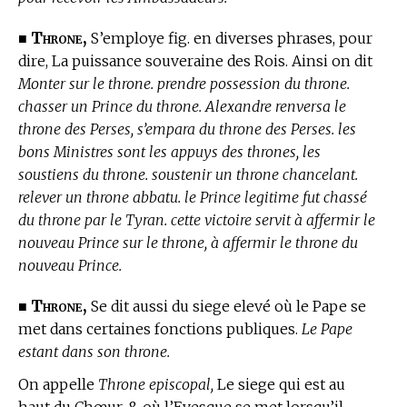
Throne,
■
S’employe fig. en diverses phrases, pour
dire, La puissance souveraine des Rois. Ainsi on dit
Monter sur le throne. prendre possession du throne.
chasser un Prince du throne. Alexandre renversa le
throne des Perses, s’empara du throne des Perses. les
bons Ministres sont les appuys des thrones, les
soustiens du throne. soustenir un throne chancelant.
relever un throne abbatu. le Prince legitime fut chassé
du throne par le Tyran. cette victoire servit à affermir le
nouveau Prince sur le throne, à affermir le throne du
nouveau Prince.
Throne,
■
Se dit aussi du siege elevé où le Pape se
met dans certaines fonctions publiques.
Le Pape
estant dans son throne.
On appelle
Throne episcopal,
Le siege qui est au
haut du Chœur, & où l’Evesque se met lorsqu’il