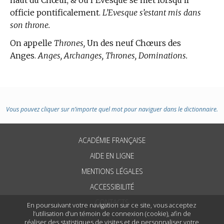
officie pontificalement.
L’Evesque s’estant mis dans
son throne.
On appelle
Thrones,
Un des neuf Chœurs des
Anges.
Anges, Archanges, Thrones, Dominations.
Vous pouvez cliquer sur n’importe quel mot pour naviguer dans le dictionnaire.
ACADÉMIE FRANÇAISE
AIDE EN LIGNE
MENTIONS LÉGALES
ACCESSIBILITÉ
CONTACTS
En poursuivant votre navigation sur ce site, vous acceptez
l’utilisation d’un témoin de connexion (cookie), afin de
réaliser des statistiques de visites et de personnaliser votre