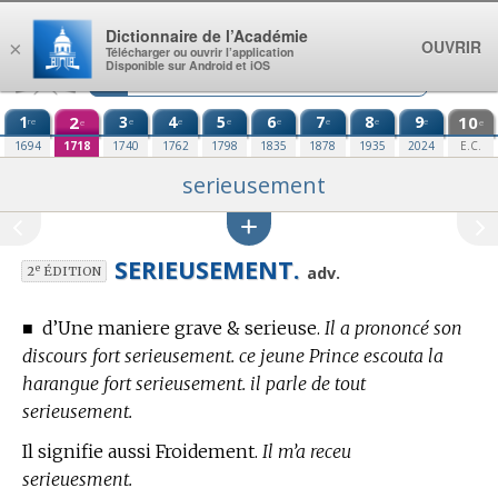
Aller au contenu
Dictionnaire de l’Académie
OUVRIR
×
Télécharger ou ouvrir l’application
Disponible sur Android et iOS
1
2
3
4
5
6
7
8
9
10
re
e
e
e
e
e
e
e
e
e
1694
1718
1740
1762
1798
1835
1878
1935
2024
E.C.
serieusement
SERIEUSEMENT.
e
adv.
2
ÉDITION
■
d’Une maniere grave & serieuse.
Il a prononcé son
discours fort serieusement. ce jeune Prince escouta la
harangue fort serieusement. il parle de tout
serieusement.
Il signifie aussi Froidement.
Il m’a receu
serieuesment.