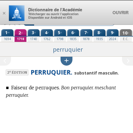
Aller au contenu
Dictionnaire de l’Académie
OUVRIR
×
Télécharger ou ouvrir l’application
Disponible sur Android et iOS
1
2
3
4
5
6
7
8
9
10
re
e
e
e
e
e
e
e
e
e
1694
1718
1740
1762
1798
1835
1878
1935
2024
E.C.
perruquier
PERRUQUIER.
e
substantif masculin.
2
ÉDITION
■
Faiseur de perruques.
Bon perruquier. meschant
perruquier.