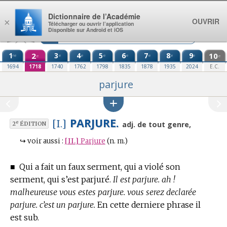
Aller au contenu
Dictionnaire de l’Académie
OUVRIR
×
Télécharger ou ouvrir l’application
Disponible sur Android et iOS
1
2
3
4
5
6
7
8
9
10
re
e
e
e
e
e
e
e
e
e
1694
1718
1740
1762
1798
1835
1878
1935
2024
E.C.
parjure
PARJURE.
[I.]
e
adj. de tout genre,
2
ÉDITION
↪
voir aussi :
[II.]
Parjure
(n. m.)
■
Qui a fait un faux serment, qui a violé son
serment, qui s’est parjuré.
Il est parjure. ah !
malheureuse vous estes parjure. vous serez declarée
parjure. c’est un parjure.
En cette derniere phrase il
est sub.