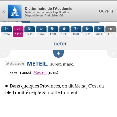
Aller au contenu
Dictionnaire de l’Académie
OUVRIR
×
Télécharger ou ouvrir l’application
Disponible sur Android et iOS
1
2
3
4
5
6
7
8
9
10
re
e
e
e
e
e
e
e
e
e
1694
1718
1740
1762
1798
1835
1878
1935
2024
E.C.
meteil
METEIL.
e
subst. masc.
2
ÉDITION
↪
voir aussi :
Mesteil
(n. m.)
■
Dans quelques Provinces, on dit
Metau,
C’est du
bled moitié seigle & moitié froment.