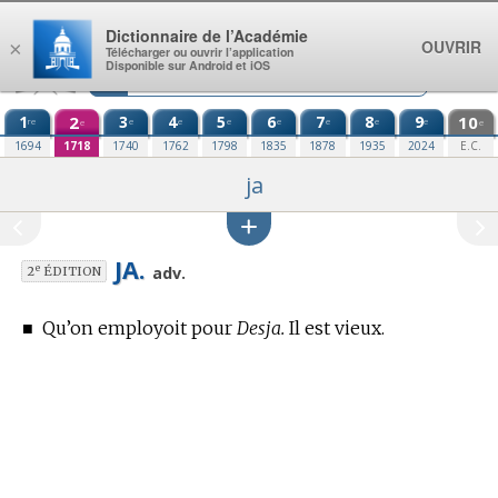
Aller au contenu
Dictionnaire de l’Académie
OUVRIR
×
Télécharger ou ouvrir l’application
Disponible sur Android et iOS
1
2
3
4
5
6
7
8
9
10
re
e
e
e
e
e
e
e
e
e
1694
1718
1740
1762
1798
1835
1878
1935
2024
E.C.
ja
JA.
e
adv.
2
ÉDITION
■
Qu’on employoit pour
Desja.
Il est vieux.