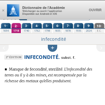
Aller au contenu
Dictionnaire de l’Académie
OUVRIR
×
Télécharger ou ouvrir l’application
Disponible sur Android et iOS
1
2
3
4
5
6
7
8
9
10
re
e
e
e
e
e
e
e
e
e
1694
1718
1740
1762
1798
1835
1878
1935
2024
E.C.
infecondité
INFECONDITÉ.
e
subst. f.
2
ÉDITION
■
Manque de fecondité, sterilité.
L’infecondité des
terres ou il y à des mines, est recompensée par la
richesse des metaux qu’elles produisent.