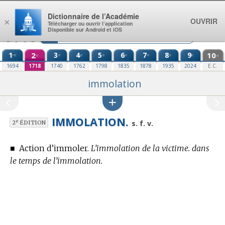
Aller au contenu
Dictionnaire de l’Académie
OUVRIR
×
Télécharger ou ouvrir l’application
Disponible sur Android et iOS
1
2
3
4
5
6
7
8
9
10
re
e
e
e
e
e
e
e
e
e
1694
1718
1740
1762
1798
1835
1878
1935
2024
E.C.
immolation
IMMOLATION.
e
s. f. v.
2
ÉDITION
■
Action d’immoler.
L’immolation de la victime. dans
le temps de l’immolation.