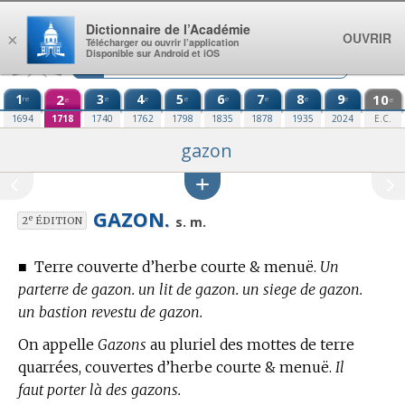
Aller au contenu
Dictionnaire de l’Académie
OUVRIR
×
Télécharger ou ouvrir l’application
Disponible sur Android et iOS
1
2
3
4
5
6
7
8
9
10
re
e
e
e
e
e
e
e
e
e
1694
1718
1740
1762
1798
1835
1878
1935
2024
E.C.
gazon
GAZON.
e
s. m.
2
ÉDITION
■
Terre couverte d’herbe courte & menuë.
Un
parterre de gazon. un lit de gazon. un siege de gazon.
un bastion revestu de gazon.
On appelle
Gazons
au pluriel des mottes de terre
quarrées, couvertes d’herbe courte & menuë.
Il
faut porter là des gazons.