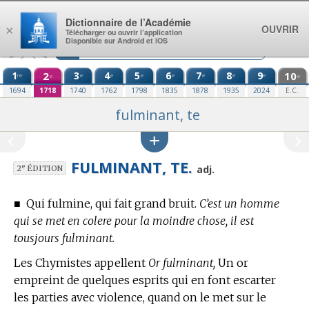
Aller au contenu
Dictionnaire de l’Académie
OUVRIR
×
Télécharger ou ouvrir l’application
Disponible sur Android et iOS
1
2
3
4
5
6
7
8
9
10
re
e
e
e
e
e
e
e
e
e
1694
1718
1740
1762
1798
1835
1878
1935
2024
E.C.
fulminant, te
FULMINANT, TE.
e
adj.
2
ÉDITION
■
Qui fulmine, qui fait grand bruit.
C’est un homme
qui se met en colere pour la moindre chose, il est
tousjours fulminant.
Les Chymistes appellent
Or fulminant,
Un or
empreint de quelques esprits qui en font escarter
les parties avec violence, quand on le met sur le