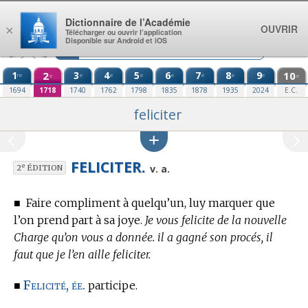
Aller au contenu
Dictionnaire de l’Académie
OUVRIR
×
Télécharger ou ouvrir l’application
Disponible sur Android et iOS
1
2
3
4
5
6
7
8
9
10
re
e
e
e
e
e
e
e
e
e
1694
1718
1740
1762
1798
1835
1878
1935
2024
E.C.
feliciter
FELICITER.
e
v. a.
2
ÉDITION
■
Faire compliment à quelqu’un, luy marquer que
l’on prend part à sa joye.
Je vous felicite de la nouvelle
Charge qu’on vous a donnée. il a gagné son procés, il
faut que je l’en aille feliciter.
Felicité, ée.
■
participe.