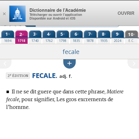
Aller au contenu
Dictionnaire de l’Académie
OUVRIR
×
Télécharger ou ouvrir l’application
Disponible sur Android et iOS
1
2
3
4
5
6
7
8
9
10
re
e
e
e
e
e
e
e
e
e
1694
1718
1740
1762
1798
1835
1878
1935
2024
E.C.
fecale
FECALE.
e
adj. f.
2
ÉDITION
■
Il ne se dit guere que dans cette phrase,
Matiere
fecale,
pour signifier, Les gros excrements de
l’homme.