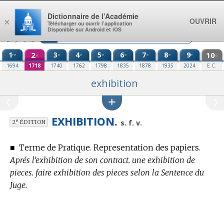
Aller au contenu
Dictionnaire de l’Académie
OUVRIR
×
Télécharger ou ouvrir l’application
Disponible sur Android et iOS
1
2
3
4
5
6
7
8
9
10
re
e
e
e
e
e
e
e
e
e
1694
1718
1740
1762
1798
1835
1878
1935
2024
E.C.
exhibition
EXHIBITION.
e
s. f. v.
2
ÉDITION
■
Terme de Pratique.
Representation des papiers.
Aprés l’exhibition de son contract. une exhibition de
pieces. faire exhibition des pieces selon la Sentence du
Juge.