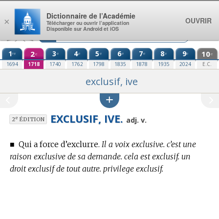
Aller au contenu
Dictionnaire de l’Académie
OUVRIR
×
Télécharger ou ouvrir l’application
Disponible sur Android et iOS
1
2
3
4
5
6
7
8
9
10
re
e
e
e
e
e
e
e
e
e
1694
1718
1740
1762
1798
1835
1878
1935
2024
E.C.
exclusif, ive
EXCLUSIF, IVE.
e
adj. v.
2
ÉDITION
■
Qui a force d’exclurre.
Il a voix exclusive. c’est une
raison exclusive de sa demande. cela est exclusif. un
droit exclusif de tout autre. privilege exclusif.