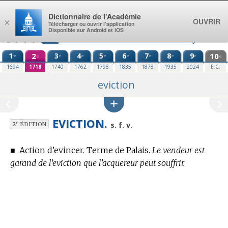
Aller au contenu
Dictionnaire de l’Académie
OUVRIR
×
Télécharger ou ouvrir l’application
Disponible sur Android et iOS
1
2
3
4
5
6
7
8
9
10
re
e
e
e
e
e
e
e
e
e
1694
1718
1740
1762
1798
1835
1878
1935
2024
E.C.
eviction
EVICTION.
e
s. f. v.
2
ÉDITION
■
Action d’evincer.
Terme de Palais.
Le vendeur est
garand de l’eviction que l’acquereur peut souffrir.