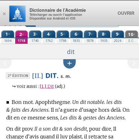
Aller au contenu
Dictionnaire de l’Académie
OUVRIR
×
Télécharger ou ouvrir l’application
Disponible sur Android et iOS
1
2
3
4
5
6
7
8
9
10
re
e
e
e
e
e
e
e
e
e
1694
1718
1740
1762
1798
1835
1878
1935
2024
E.C.
dit
DIT.
[II.]
e
s. m.
2
ÉDITION
↪
voir aussi :
[I.]
Dit
(adj.)
■
Bon mot. Apophthegme.
Un dit notable. les dits
& faits des Anciens.
Il n’a guere d’usage hors delà. On
dit en ce mesme sens,
Les dits & gestes des Anciens.
On dit prov.
Il a son dit & son desdit,
pour dire, Il
change d’avis quand il luy plaist, il retracte sa