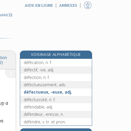
AIDE EN LIGNE
ANNEXES
AVANCÉE
défaut, n. m.
défaut-congé, n. m.
défaveur, n. f.
défavorable, adj.
défavorablement, adv.
VOISINAGE ALPHABÉTIQUE
défavoriser, v. tr.
tion
défécation, n. f.
8)
défectif, -ive, adj.
défection, n. f.
défectueusement, adv.
défectueux, -euse, adj.
défectuosité, n. f.
uy a
défendable, adj.
défendeur, -eresse, n.
on
défendre, v. tr. et pron.
défénestration, n. f.