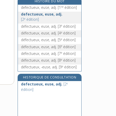
HISTOIRE DU MOT
défenestration, n. f.
re
defectueux, euse, adj.
[1
édition]
défénestrer, v. tr.
defectueux, euse, adj.
défenestrer, v. tr.
e
[2
édition]
défens, n. m.
e
défectueux, euse, adj.
[3
édition]
e
défectueux, euse, adj.
[4
édition]
e
défectueux, euse, adj.
[5
édition]
e
défectueux, euse, adj.
[6
édition]
e
défectueux, euse, adj.
[7
édition]
e
défectueux, euse, adj.
[8
édition]
e
défectueux, -euse, adj.
[9
édition]
HISTORIQUE DE CONSULTATION
e
defectueux, euse, adj.
[2
édition]