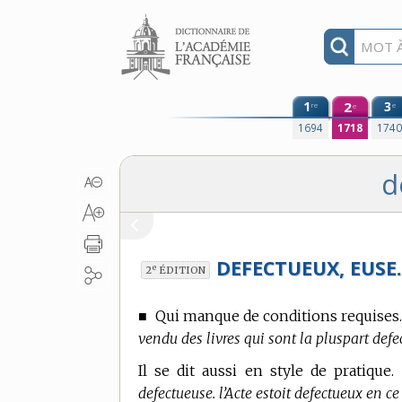
Aller au contenu
1
2
3
re
e
e
1694
1718
174
d
DEFECTUEUX, EUSE
e
2
ÉDITION
■
Qui manque de conditions requises
vendu des livres qui sont la pluspart defe
Il se dit aussi en
style de pratique.
defectueuse. l’Acte estoit defectueux en ce