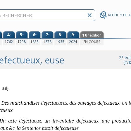
RECHERCHE 
4
5
6
7
8
9
10
e
e
e
e
e
e
édition
e
0
1762
1798
1835
1878
1935
2024
EN COURS
efectueux, euse
e
2
édi
(171
.
adj.
.
Des marchandises defectueuses. des ouvrages defectueux. on l
ctueux.
Un acte defectueux. un inventaire defectueux. une producti
 que &c. la Sentence estoit defectueuse.