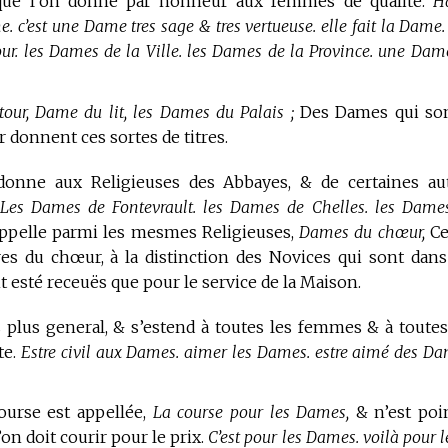
 que l’on donne par honneur aux femmes de qualité.
H
 c’est une Dame tres sage & tres vertueuse. elle fait la Dame. 
ur. les Dames de la Ville. les Dames de la Province. une Dam
ur, Dame du lit, les Dames du Palais ;
Des Dames qui so
r donnent ces sortes de titres.
donne aux Religieuses des Abbayes, & de certaines au
Les Dames de Fontevrault. les Dames de Chelles. les Dame
pelle parmi les mesmes Religieuses,
Dames du chœur,
Ce
es du chœur, à la distinction des Novices qui sont dans
t esté receuës que pour le service de la Maison.
plus general, & s’estend à toutes les femmes & à toutes
te.
Estre civil aux Dames. aimer les Dames. estre aimé des Da
ourse est appellée,
La course pour les Dames,
& n’est poi
n doit courir pour le prix.
C’est pour les Dames. voilà pour l