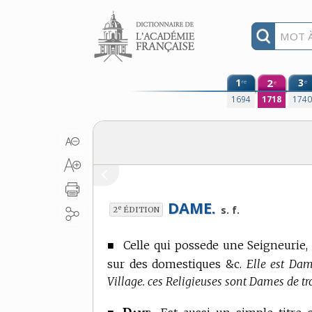
Aller au contenu
1
2
3
re
e
e
1694
1718
174
DAME.
e
s. f.
2
ÉDITION
■
Celle qui possede une Seigneurie
sur des domestiques &c.
Elle est Dam
Village. ces Religieuses sont Dames de tro