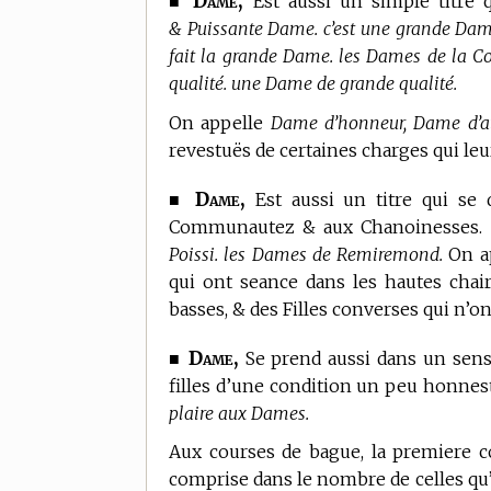
Dame,
■
Est aussi un simple titre
& Puissante Dame. c’est une grande Dame.
fait la grande Dame. les Dames de la Co
qualité. une Dame de grande qualité.
On appelle
Dame d’honneur, Dame d’ato
revestuës de certaines charges qui leu
Dame,
■
Est aussi un titre qui se 
Communautez & aux Chanoinesses.
Poissi. les Dames de Remiremond.
On ap
qui ont seance dans les hautes chair
basses, & des Filles converses qui n’on
Dame,
■
Se prend aussi dans un sens 
filles d’une condition un peu honnes
plaire aux Dames.
Aux courses de bague, la premiere c
comprise dans le nombre de celles qu’o