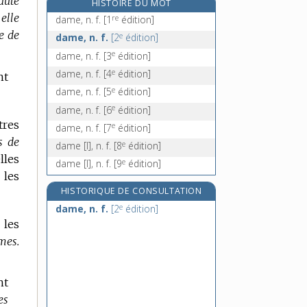
aute
HISTOIRE DU MOT
dameret, n. m.
elle
re
dame, n. f.
[1
édition]
damier, n. m.
e de
e
dame, n. f.
[2
édition]
damnable, adj.
e
dame, n. f.
[3
édition]
damnablement, adv.
e
dame, n. f.
[4
édition]
nt
e
dame, n. f.
[5
édition]
e
dame, n. f.
[6
édition]
tres
e
dame, n. f.
[7
édition]
s de
e
dame [I], n. f.
[8
édition]
lles
e
dame [I], n. f.
[9
édition]
 les
HISTORIQUE DE CONSULTATION
e
dame, n. f.
[2
édition]
 les
mes.
nt
es