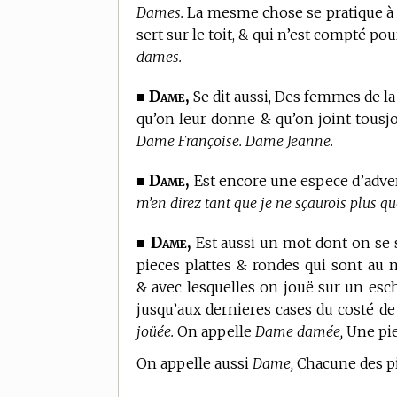
Dames.
La mesme chose se pratique à l
sert sur le toit, & qui n’est compté pou
dames.
Dame,
■
Se dit aussi, Des femmes de la
qu’on leur donne & qu’on joint tousjou
Dame Françoise. Dame Jeanne.
Dame,
■
Est encore une espece d’adver
m’en direz tant que je ne sçaurois plus qu
Dame,
■
Est aussi un mot dont on se s
pieces plattes & rondes qui sont au n
& avec lesquelles on jouë sur un esc
jusqu’aux dernieres cases du costé de
joüée.
On appelle
Dame damée,
Une piec
On appelle aussi
Dame,
Chacune des pie