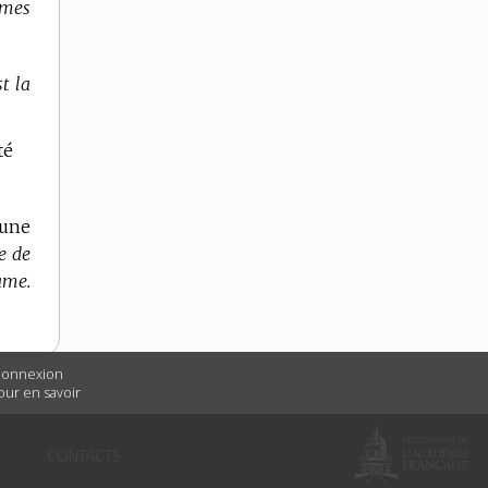
ames
t la
té
’une
e de
ame.
 connexion
Pour en savoir
É
CONTACTS