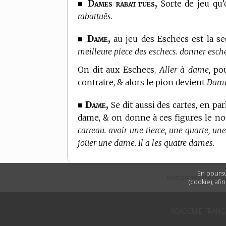
Dames rabattues,
■
Sorte de jeu qu’
rabattuës.
Dame,
■
au jeu des Eschecs
est la s
meilleure piece des eschecs. donner esc
On dit aux Eschecs,
Aller à dame,
pou
contraire, & alors le pion devient
Dame
Dame,
■
Se dit aussi des cartes, en par
dame, & on donne à ces figures le 
carreau. avoir une tierce, une quarte, u
joüer une dame. Il a les quatre dames.
En poursu
Vous pouvez cliquer s
(cookie), afi
ACADÉMIE FRANÇ