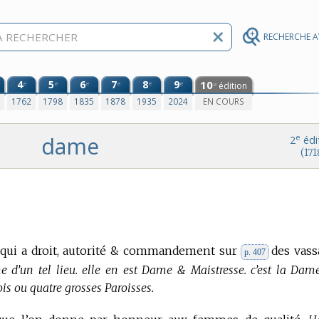
RECHERCHE 
4
5
6
7
8
9
10
e
e
e
e
e
e
édition
e
0
1762
1798
1835
1878
1935
2024
EN COURS
dame
e
2
édi
(171
, qui a droit, autorité & commandement sur
des vass
p. 407
e d’un tel lieu. elle en est Dame & Maistresse. c’est la Dam
is ou quatre grosses Paroisses.