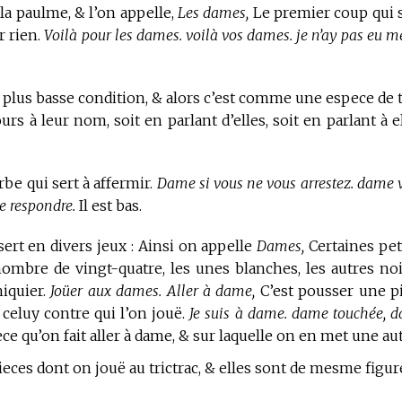
a paulme, & l’on appelle,
Les dames,
Le premier coup qui 
r rien.
Voilà pour les dames. voilà vos dames. je n’ay pas eu m
 plus basse condition, & alors c’est comme une espece de t
rs à leur nom, soit en parlant d’elles, soit en parlant à el
be qui sert à affermir.
Dame si vous ne vous arrestez. dame 
e respondre.
Il est bas.
ert en divers jeux : Ainsi on appelle
Dames,
Certaines pet
ombre de vingt-quatre, les unes blanches, les autres noi
hiquier.
Joüer aux dames. Aller à dame,
C’est pousser une p
 celuy contre qui l’on jouë.
Je suis à dame. dame touchée, 
e qu’on fait aller à dame, & sur laquelle on en met une aut
ces dont on jouë au trictrac, & elles sont de mesme figur