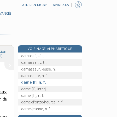
AIDE EN LIGNE
ANNEXES
AVANCÉE
e
damasonium, n. m.
[5
édition]
damasquinage, n. m.
damasquiner, v. tr.
damasquinerie, n. f.
damasquineur, n. m.
VOISINAGE ALPHABÉTIQUE
damasquinure, n. f.
tion
damassé, -ée, adj.
8)
damasser, v. tr.
damasseur, -euse, n.
damassure, n. f.
dame [I], n. f.
dame [II], interj.
aux,
dame [III], n. f.
e du
dame-d'onze-heures, n. f.
dame-jeanne, n. f.
damer, v. tr.