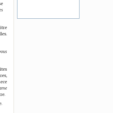
se
es
itre
les.
vous
ites
res,
iece
dame
re.
e.