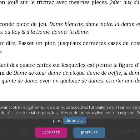
on jouë sur le trictrac avec mesmes pieces.
Joüer aux d
econde piece du jeu.
Dame blanche. dame noire. la dame es
hec au Roy & à la Dame. donner la dame.
r dire, Passer un pion jusqu’aux dernieres cases du cos
.
lant des quatre cartes sur lesquelles est peinte la figure d
nom de
Dame de cœur. dame de picque. dame de treffle, & dam
ne quinte de dame. avoir un quatorze de dames. escarter une d
ivant votre navigation sur ce site, vous acceptez l’utilisation d’un témoin de
ur n’importe quel mot pour naviguer dans le dictionnaire.
n de réaliser des statistiques de visites et de personnaliser votre navigation. 
plus,
cliquez ici
.
AISE
AIDE EN LIGNE
MENTIONS LÉGALES
ACCESSIBILIT
J’ACCEPTE
JE REFUSE