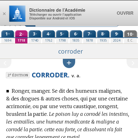
Aller au contenu
Dictionnaire de l’Académie
OUVRIR
×
Télécharger ou ouvrir l’application
Disponible sur Android et iOS
1
2
3
4
5
6
7
8
9
10
re
e
e
e
e
e
e
e
e
e
1694
1718
1740
1762
1798
1835
1878
1935
2024
E.C.
corroder
CORRODER.
e
v. a.
2
ÉDITION
■
Ronger, manger. Se dit des humeurs malignes,
& des drogues & autres choses, qui par une certaine
acrimonie, ou par une vertu caustique, rongent,
bruslent la partie.
Le poison luy a corrodé les intestins,
les entrailles. une humeur mordicante & maligne a
corrodé la partie. cette eau forte, ce dissolvant n’a fait
que corroder legerement ce metal.