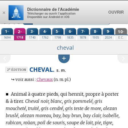
Aller au contenu
Dictionnaire de l’Académie
OUVRIR
×
Télécharger ou ouvrir l’application
Disponible sur Android et iOS
1
2
3
4
5
6
7
8
9
10
re
e
e
e
e
e
e
e
e
e
1694
1718
1740
1762
1798
1835
1878
1935
2024
E.C.
cheval
CHEVAL.
e
s. m.
2
ÉDITION
↪
voir aussi :
Chevaux
(n. m. pl.)
■
Animal à quatre pieds, qui hennit, propre à porter
& à tirer.
Cheval noir, blanc, gris pommelé, gris
moucheté, truité, gris cendré, gris teste de more, alezan
bruslé, alezan moreau, bay, bay brun, bay clair, isabelle,
rubican, roüan, poil de souris, soupe de lait, pie, tigre,