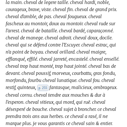
la main. cheval de legere taille. cheval hardi, noble,
courageux, brave, viste. cheval fin. cheval de grand prix.
cheval d’amble, de pas. cheval fougueux. cheval
fascheux au montoir, doux au montoir. cheval rude sur
l’arrest. cheval de bataille. cheval bardé, caparaçonné.
cheval de manege. cheval adroit. cheval doux, docile.
cheval qui se défend contre l’Escuyer. cheval estrac, qui
n’a point de boyau. cheval orillard. cheval maigre,
efflanqué, effilé. cheval jarreté, encastelé. cheval ensellé.
cheval trop haut monté, trop haut jointé. cheval bas de
devant. cheval poussif, morveux, courbattu, gras fondu,
morfondu, fourbu cheval lunatique. cheval fou. cheval
restif, quinteux,
fantasque, malicieux, ombrageux.
p. 255
cheval cornu. cheval tendre aux mouches & dur à
l’esperon. cheval vitieux, qui mord, qui ruë. cheval
désesperé de bouche. cheval sujet à broncher. ce cheval
prendra trois ans aux herbes. ce cheval a rasé, il ne
marque plus. je vous garantis ce cheval sain & entier.