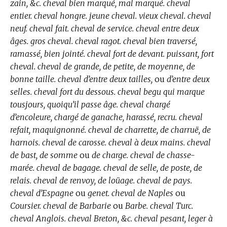
zain, &c. cheval bien marqué, mal marqué. cheval
entier. cheval hongre. jeune cheval. vieux cheval. cheval
neuf. cheval fait. cheval de service. cheval entre deux
âges. gros cheval. cheval ragot. cheval bien traversé,
ramassé, bien jointé. cheval fort de devant. puissant, fort
cheval. cheval de grande, de petite, de moyenne, de
bonne taille. cheval d’entre deux tailles,
ou
d’entre deux
selles. cheval fort du dessous. cheval begu qui marque
tousjours, quoiqu’il passe âge. cheval chargé
d’encoleure, chargé de ganache, harassé, recru. cheval
refait, maquignonné. cheval de charrette, de charruë, de
harnois. cheval de carosse. cheval à deux mains. cheval
de bast, de somme
ou
de charge. cheval de chasse-
marée. cheval de bagage. cheval de selle, de poste, de
relais. cheval de renvoy, de loüage. cheval de pays.
cheval d’Espagne
ou
genet. cheval de Naples
ou
Coursier. cheval de Barbarie
ou
Barbe. cheval Turc.
cheval Anglois. cheval Breton, &c. cheval pesant, leger à