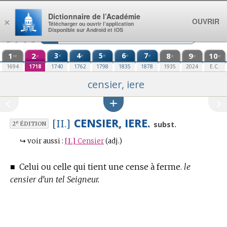
Aller au contenu
Dictionnaire de l’Académie
OUVRIR
×
Télécharger ou ouvrir l’application
Disponible sur Android et iOS
1
2
3
4
5
6
7
8
9
10
e
e
e
e
e
re
e
e
e
e
1694
1718
1740
1762
1798
1835
1878
1935
2024
E.C.
censier, iere
CENSIER, IERE.
[II.]
e
subst.
2
ÉDITION
↪
voir aussi :
[I.]
Censier
(adj.)
■
Celui ou celle qui tient une cense à ferme.
le
censier d’un tel Seigneur.