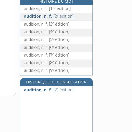
HISTOIRE DU MOT
augée, n. f.
re
audition, n. f.
[1
édition]
auget, n. m.
e
audition, n. f.
[2
édition]
augment, n. m.
e
audition, n. f.
[3
édition]
augmentatif, -ive, adj. et n.
e
audition, n. f.
[4
édition]
e
audition, n. f.
[5
édition]
e
audition, n. f.
[6
édition]
e
audition, n. f.
[7
édition]
e
audition, n. f.
[8
édition]
e
audition, n. f.
[9
édition]
HISTORIQUE DE CONSULTATION
e
audition, n. f.
[2
édition]