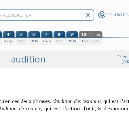
RECHERCHE 
4
5
6
7
8
9
10
e
e
e
e
e
e
édition
e
0
1762
1798
1835
1878
1935
2024
EN COURS
audition
e
2
édi
(171
qu’en ces deux phrases.
L’audition des tesmoins,
qui est L’ac
Audition de compte,
qui est L’action d’oüir, & d’examine