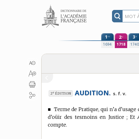
Aller au contenu
1
2
3
re
e
e
1694
1718
174
AUDITION.
e
s. f. v.
2
ÉDITION
■
Terme de Pratique,
qui n’a d’usage 
d’oüir des tesmoins en Justice ; Et
compte.