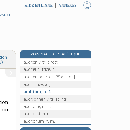
AIDE EN LIGNE
ANNEXES
AVANCÉE
audioguide, n. m.
audiomètre, n. m.
audiométrie, n. f.
audiophone, n. m.
audiovisuel, -elle, adj.
VOISINAGE ALPHABÉTIQUE
audit, n. m.
tion
auditer, v. tr. direct
8)
auditeur, -trice, n.
e
auditeur de rote
[3
édition]
auditif, -ive, adj.
audition, n. f.
auditionner, v. tr. et intr.
tion
auditoire, n. m.
r un
auditorat, n. m.
auditorium, n. m.
auge, n. f.