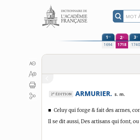
Aller au contenu
1
2
3
re
e
e
1694
1718
174
ARMURIER.
e
s. m.
2
ÉDITION
■
Celuy qui forge & fait des armes, c
Il se dit aussi, Des artisans qui font, o