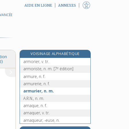
AIDE EN LIGNE
ANNEXES
AVANCÉE
armoiries, n. f. pl.
armoise, n. f.
e
armoisin, n. m.
[6
édition]
armon, n. m.
armorial, -ale, adj. et n.
VOISINAGE ALPHABÉTIQUE
armoricain, -aine, adj.
tion
armorier, v. tr.
8)
e
armoriste, n. m.
[7
édition]
armure, n. f.
armurerie, n. f.
armurier, n. m.
A.R.N., n. m.
arnaque, n. f.
arnaquer, v. tr.
arnaqueur, -euse, n.
arnica, n. f.