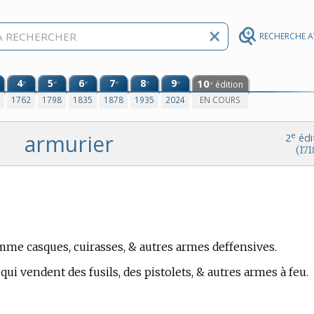
RECHERCHE 
4
5
6
7
8
9
10
e
e
e
e
e
e
édition
e
0
1762
1798
1835
1878
1935
2024
EN COURS
armurier
e
2
édi
(171
omme casques, cuirasses, & autres armes deffensives.
u qui vendent des fusils, des pistolets, & autres armes à feu.