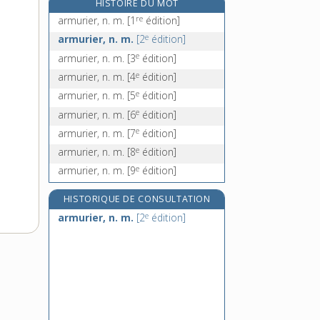
HISTOIRE DU MOT
e
arnique, n. f.
[7
édition]
re
armurier, n. m.
[1
édition]
arobase, n. f.
e
armurier, n. m.
[2
édition]
aromate, n. m.
e
armurier, n. m.
[3
édition]
aromatique, adj.
e
armurier, n. m.
[4
édition]
e
armurier, n. m.
[5
édition]
e
armurier, n. m.
[6
édition]
e
armurier, n. m.
[7
édition]
e
armurier, n. m.
[8
édition]
e
armurier, n. m.
[9
édition]
HISTORIQUE DE CONSULTATION
e
armurier, n. m.
[2
édition]