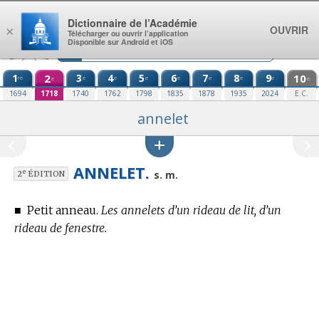
Aller au contenu
Dictionnaire de l’Académie
OUVRIR
×
Télécharger ou ouvrir l’application
Disponible sur Android et iOS
1
2
3
4
5
6
7
8
9
10
re
e
e
e
e
e
e
e
e
e
1694
1718
1740
1762
1798
1835
1878
1935
2024
E.C.
annelet
ANNELET.
e
s. m.
2
ÉDITION
■
Petit anneau.
Les annelets d’un rideau de lit, d’un
rideau de fenestre.