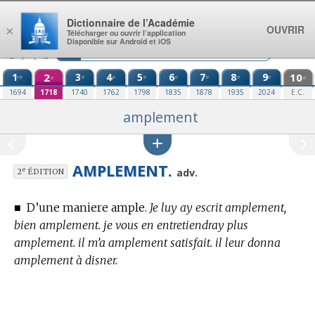
Aller au contenu
Dictionnaire de l’Académie
OUVRIR
×
Télécharger ou ouvrir l’application
Disponible sur Android et iOS
1
2
3
4
5
6
7
8
9
10
re
e
e
e
e
e
e
e
e
e
1694
1718
1740
1762
1798
1835
1878
1935
2024
E.C.
amplement
AMPLEMENT.
e
adv.
2
ÉDITION
■
D’une maniere ample.
Je luy ay escrit amplement,
bien amplement. je vous en entretiendray plus
amplement. il m’a amplement satisfait. il leur donna
amplement à disner.