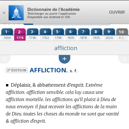
Aller au contenu
Dictionnaire de l’Académie
OUVRIR
×
Télécharger ou ouvrir l’application
Disponible sur Android et iOS
1
2
3
4
5
6
7
8
9
10
re
e
e
e
e
e
e
e
e
e
1694
1718
1740
1762
1798
1835
1878
1935
2024
E.C.
affliction
AFFLICTION.
e
s. f.
2
ÉDITION
■
Déplaisir, & abbattement d’esprit.
Extréme
affliction. affliction sensible. cela luy causa une
affliction mortelle. les afflictions qu’il plaist à Dieu de
nous envoyer. il faut recevoir les afflictions de la main
de Dieu. toutes les choses du monde ne sont que vanité
& affliction d’esprit.