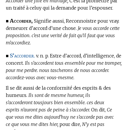
Accorder une fille en mariage,
C’est la promettre par
un traité à celuy qui la demande pour l’espouser.
Accorder,
■
Signifie aussi, Reconnoistre pour vray.
demeurer d’accord d’une chose.
Je vous accorde cette
proposition. c’est une verité de fait qu’il faut que vous
m’accordiez.
S’accorder.
■
v. n. p. Estre d’accord, d’intelligence, de
concert.
Ils s’accordent tous ensemble pour me tromper,
pour me perdre. nous tascherons de nous accorder.
accordez-vous avec vous-mesme.
Il se dit aussi de la conformité des esprits & des
humeurs.
Ils sont de mesme humeur, ils
s’accorderont tousjours bien ensemble. ces deux
esprits n’auront pas de peine à s’accorder.
On dit,
Ce
que vous me dites aujourd’huy ne s’accorde pas avec
ce que vous me dites hier,
pour dire,
N’y est pas