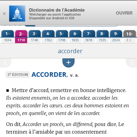
Aller au contenu
Dictionnaire de l’Académie
OUVRIR
×
Télécharger ou ouvrir l’application
Disponible sur Android et iOS
1
2
3
4
5
6
7
8
9
10
re
e
e
e
e
e
e
e
e
e
1694
1718
1740
1762
1798
1835
1878
1935
2024
E.C.
accorder
ACCORDER.
e
v. a.
2
ÉDITION
■
Mettre d’accord, remettre en bonne intelligence.
Ils estoient ennemis, on les a accordez. accorder les
esprits. accorder les cœurs. ces deux hommes estoient en
procés, en querelle, on vient de les accorder.
On dit,
Accorder un procés, un differend,
pour dire, Le
terminer à l’amiable par un consentement