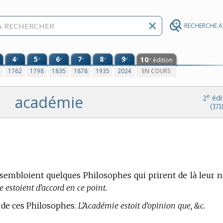
RECHERCHE 
4
5
6
7
8
9
10
e
e
e
e
e
e
édition
e
0
1762
1798
1835
1878
1935
2024
EN COURS
académie
e
2
édi
(171
ssembloient quelques Philosophes qui prirent de là leur 
estoient d’accord en ce point.
e de ces Philosophes.
L’Académie estoit d’opinion que, &c.