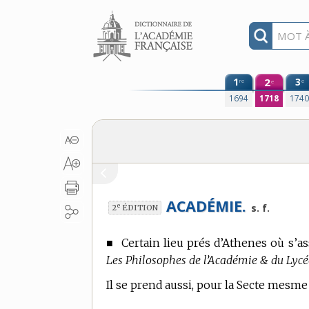
Aller au contenu
1
2
3
re
e
e
1694
1718
174
ACADÉMIE.
e
s. f.
2
ÉDITION
■
Certain lieu prés d’Athenes où s’a
Les Philosophes de l’Académie & du Lycée 
Il se prend aussi, pour la Secte mesm