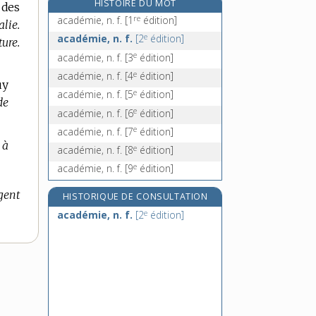
HISTOIRE DU MOT
 des
acadien, -ienne, adj.
re
académie, n. f.
[1
édition]
lie.
acagnarder, v. tr. et pron.
e
académie, n. f.
[2
édition]
ure.
açaï, n. m.
e
académie, n. f.
[3
édition]
acajou, n. m.
e
académie, n. f.
[4
édition]
acalculie, n. f.
uy
e
académie, n. f.
[5
édition]
de
e
académie, n. f.
[6
édition]
e
académie, n. f.
[7
édition]
 à
e
académie, n. f.
[8
édition]
e
académie, n. f.
[9
édition]
gent
HISTORIQUE DE CONSULTATION
e
académie, n. f.
[2
édition]