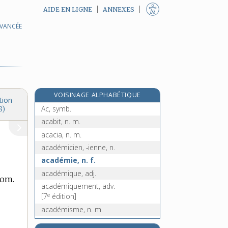
AIDE EN LIGNE
ANNEXES
AVANCÉE
e
abutilon, n. m.
[5
édition]
abyme, n. m.
abysme, n. m.
abyssal, -ale, adj.
abysse, n. m.
VOISINAGE ALPHABÉTIQUE
abyssin, -ine, adj.
tion
Ac, symb.
8)
acabit, n. m.
acacia, n. m.
académicien, -ienne, n.
académie, n. f.
académique, adj.
nom.
académiquement, adv.
e
[7
édition]
académisme, n. m.
e
académiste, n. m.
[8
édition]