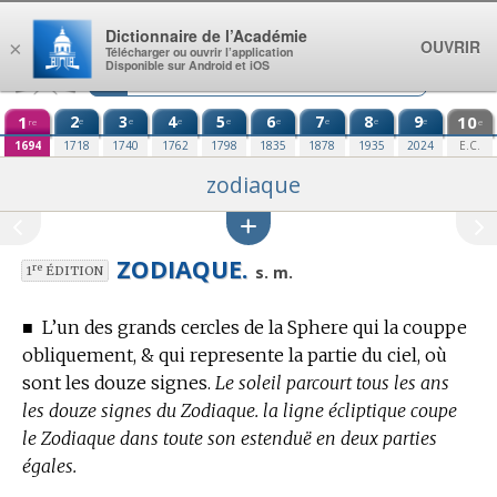
Aller au contenu
Dictionnaire de l’Académie
OUVRIR
×
Télécharger ou ouvrir l’application
Disponible sur Android et iOS
1
2
3
4
5
6
7
8
9
10
e
e
e
e
e
e
e
e
re
e
1694
1718
1740
1762
1798
1835
1878
1935
2024
E.C.
zodiaque
ZODIAQUE.
re
s. m.
1
ÉDITION
■
L’un des grands cercles de la Sphere qui la couppe
obliquement, & qui represente la partie du ciel, où
sont les douze signes.
Le soleil parcourt tous les ans
les douze signes du Zodiaque. la ligne écliptique coupe
le Zodiaque dans toute son estenduë en deux parties
égales.