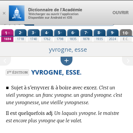
Aller au contenu
Dictionnaire de l’Académie
OUVRIR
×
Télécharger ou ouvrir l’application
Disponible sur Android et iOS
1
2
3
4
5
6
7
8
9
10
e
e
e
e
e
e
e
e
re
e
1694
1718
1740
1762
1798
1835
1878
1935
2024
E.C.
yvrogne, esse
YVROGNE, ESSE.
re
1
ÉDITION
■
Sujet à s’enyvrer & à boire avec excez.
C’est un
vieil yvrogne. un franc yvrogne. un grand yvrogne. c’est
une yvrognesse, une vieille yvrognesse.
Il est quelquefois adj.
Un laquais yvrogne. le maistre
est encore plus yvrogne que le valet.