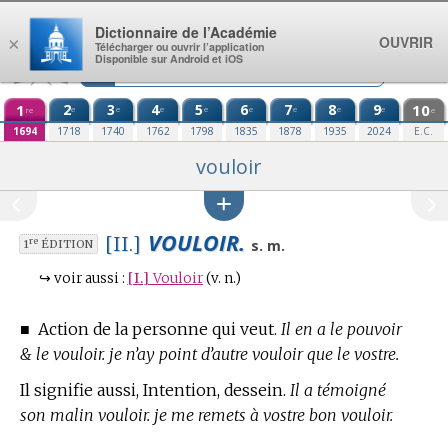
Aller au contenu
Dictionnaire de l’Académie
OUVRIR
×
Télécharger ou ouvrir l’application
Disponible sur Android et iOS
1
2
3
4
5
6
7
8
9
10
e
e
e
e
e
e
e
e
re
e
1694
1718
1740
1762
1798
1835
1878
1935
2024
E.C.
vouloir
VOULOIR.
[II.]
re
s. m.
1
ÉDITION
↪
voir aussi :
[I.]
Vouloir
(v. n.)
■
Action de la personne qui veut.
Il en a le pouvoir
& le vouloir. je n’ay point d’autre vouloir que le vostre.
Il signifie aussi, Intention, dessein.
Il a témoigné
son malin vouloir. je me remets à vostre bon vouloir.