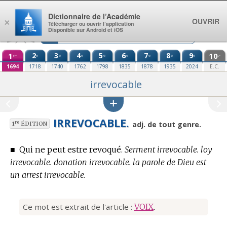
Aller au contenu
Dictionnaire de l’Académie
OUVRIR
×
Télécharger ou ouvrir l’application
Disponible sur Android et iOS
1
2
3
4
5
6
7
8
9
10
e
e
e
e
e
e
e
e
re
e
1694
1718
1740
1762
1798
1835
1878
1935
2024
E.C.
irrevocable
IRREVOCABLE.
re
adj. de tout genre.
1
ÉDITION
■
Qui ne peut estre revoqué.
Serment irrevocable. loy
irrevocable. donation irrevocable. la parole de Dieu est
un arrest irrevocable.
Ce mot est extrait de l'article :
VOIX
.