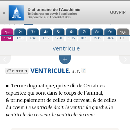
Aller au contenu
Dictionnaire de l’Académie
OUVRIR
×
Télécharger ou ouvrir l’application
Disponible sur Android et iOS
1
2
3
4
5
6
7
8
9
10
e
e
e
e
e
e
e
e
re
e
1694
1718
1740
1762
1798
1835
1878
1935
2024
E.C.
ventricule
VENTRICULE.
?
re
s. f.
1
ÉDITION
■
Terme dogmatique,
qui se dit de Certaines
capacitez qui sont dans le corps de l’animal,
& principalement de celles du cerveau, & de celles
du cœur.
Le ventricule droit. le ventricule gauche. le
ventricule du cerveau. le ventricule du cœur.