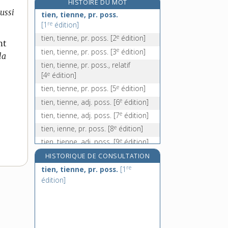
HISTOIRE DU MOT
e
tierce-feuille, n. m.
[5
édition]
aussi
tien, tienne, pr. poss.
tiercelet, n. m.
re
[1
édition]
e
tiercement [I], n. m.
[7
édition]
e
tien, tienne, pr. poss.
[2
édition]
nt
e
tiercement [II], adv.
[3
édition]
e
tien, tienne, pr. poss.
[3
édition]
la
tien, tienne, pr. poss., relatif
e
[4
édition]
e
tien, tienne, pr. poss.
[5
édition]
e
tien, tienne, adj. poss.
[6
édition]
e
tien, tienne, adj. poss.
[7
édition]
e
tien, ienne, pr. poss.
[8
édition]
e
tien, tienne, adj. poss.
[9
édition]
HISTORIQUE DE CONSULTATION
re
tien, tienne, pr. poss.
[1
édition]