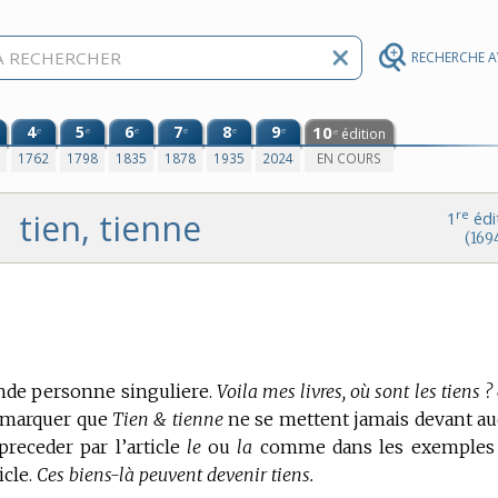
RECHERCHE 
4
5
6
7
8
9
10
e
e
e
e
e
e
édition
e
0
1762
1798
1835
1878
1935
2024
EN COURS
tien, tienne
re
1
édi
(169
onde personne singuliere.
Voila mes livres, où sont les tiens ? 
remarquer que
Tien & tienne
ne se mettent jamais devant a
preceder par l’article
le
ou
la
comme dans les exemples
icle.
Ces biens-là peuvent devenir tiens.