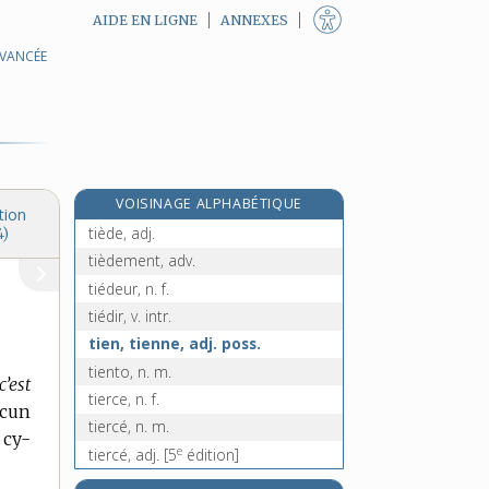
AIDE EN LIGNE
ANNEXES
AVANCÉE
tichodrome, n. m.
ticket, n. m.
ticket-restaurant, n. m.
tic-tac, interj.
tie-break, n. m.
VOISINAGE ALPHABÉTIQUE
tiédasse, adj.
tion
tiède, adj.
4)
tièdement, adv.
tiédeur, n. f.
tiédir, v. intr.
tien, tienne, adj. poss.
tiento, n. m.
c’est
tierce, n. f.
ucun
tiercé, n. m.
 cy-
e
tiercé, adj.
[5
édition]
tiercefeuille, n. f.