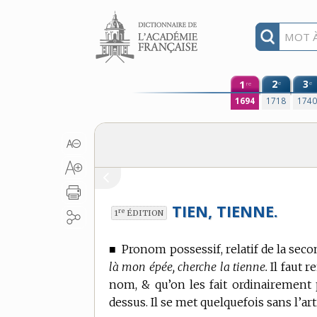
Aller au contenu
1
2
3
e
e
re
1694
1718
174
TIEN, TIENNE.
re
1
ÉDITION
■
Pronom possessif, relatif de la sec
là mon épée, cherche la tienne.
Il faut 
nom, & qu’on les fait ordinairement 
dessus. Il se met quelquefois sans l’art