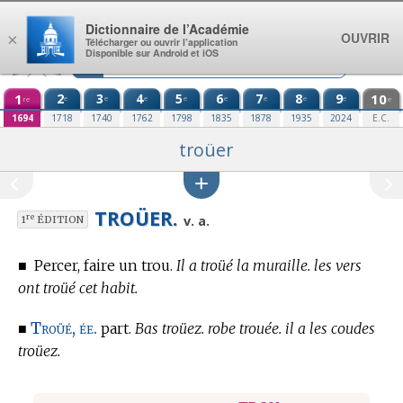
Aller au contenu
Dictionnaire de l’Académie
OUVRIR
×
Télécharger ou ouvrir l’application
Disponible sur Android et iOS
1
2
3
4
5
6
7
8
9
10
e
e
e
e
e
e
e
e
re
e
1694
1718
1740
1762
1798
1835
1878
1935
2024
E.C.
troüer
TROÜER.
re
v. a.
1
ÉDITION
■
Percer, faire un trou.
Il a troüé la muraille. les vers
ont troüé cet habit.
Troüé, ée.
■
part.
Bas troüez. robe trouée. il a les coudes
troüez.