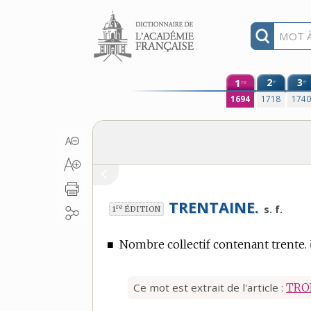
Aller au contenu
1
2
3
e
e
re
1694
1718
174
TRENTAINE.
re
s. f.
1
ÉDITION
■
Nombre collectif contenant trente.
Ce mot est extrait de l'article :
TRO