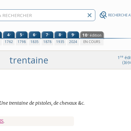
RECHERCHE 
4
5
6
7
8
9
10
e
e
e
e
e
e
édition
e
0
1762
1798
1835
1878
1935
2024
EN COURS
trentaine
re
1
édi
(169
Une trentaine de pistoles, de chevaux &c.
IS
.