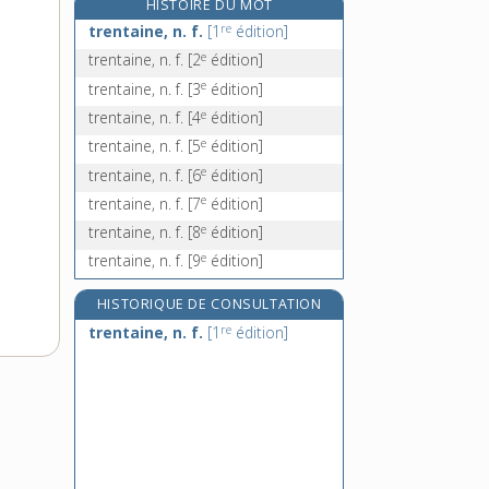
HISTOIRE DU MOT
trépaner, v. tr.
re
trentaine, n. f.
[1
édition]
trépas, n. m.
e
trentaine, n. f.
[2
édition]
e
trépassement, n. m.
[7
édition]
e
trentaine, n. f.
[3
édition]
trépasser, v. intr.
e
trentaine, n. f.
[4
édition]
e
trentaine, n. f.
[5
édition]
e
trentaine, n. f.
[6
édition]
e
trentaine, n. f.
[7
édition]
e
trentaine, n. f.
[8
édition]
e
trentaine, n. f.
[9
édition]
HISTORIQUE DE CONSULTATION
re
trentaine, n. f.
[1
édition]