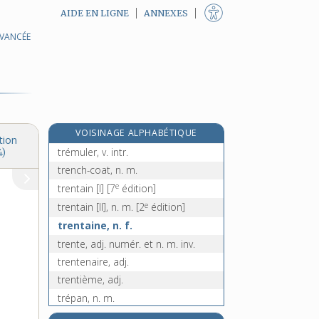
AIDE EN LIGNE
ANNEXES
AVANCÉE
tremper, v. tr. et intr.
tremperie, n. f.
trempette, n. f.
trempeur, n. m.
tremplin, n. m.
VOISINAGE ALPHABÉTIQUE
trémulation, n. f.
tion
trémuler, v. intr.
4)
trench-coat, n. m.
e
trentain [I]
[7
édition]
e
trentain [II], n. m.
[2
édition]
trentaine, n. f.
trente, adj. numér. et n. m. inv.
trentenaire, adj.
trentième, adj.
trépan, n. m.
trépanation, n. f.