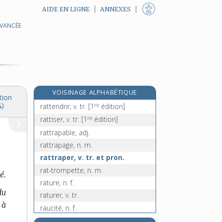
AIDE EN LIGNE
ANNEXES
AVANCÉE
ratonnade, n. f.
rattachement, n. m.
rattacher, v. tr.
rat-taupe, n. m.
ratte, n. f.
e
VOISINAGE ALPHABÉTIQUE
ratteindre, v. tr.
[7
édition]
tion
re
rattendrir, v. tr.
[1
édition]
4)
re
rattiser, v. tr.
[1
édition]
rattrapable, adj.
rattrapage, n. m.
rattraper, v. tr. et pron.
rat-trompette, n. m.
é.
rature, n. f.
du
raturer, v. tr.
 à
raucité, n. f.
rauque, adj.