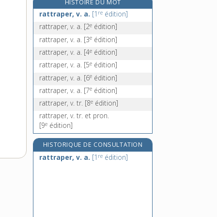
HISTOIRE DU MOT
rauquement, n. m.
re
rattraper, v. a.
[1
édition]
rauquer, v. intr.
e
rattraper, v. a.
[2
édition]
rauwolfia, n. m.
e
rattraper, v. a.
[3
édition]
ravage, n. m.
e
rattraper, v. a.
[4
édition]
e
rattraper, v. a.
[5
édition]
e
rattraper, v. a.
[6
édition]
e
rattraper, v. a.
[7
édition]
e
rattraper, v. tr.
[8
édition]
rattraper, v. tr. et pron.
e
[9
édition]
HISTORIQUE DE CONSULTATION
re
rattraper, v. a.
[1
édition]