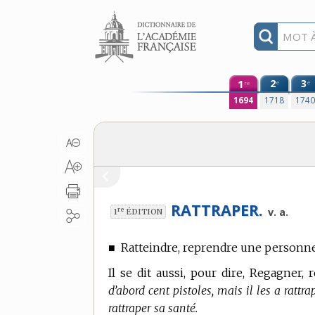
Aller au contenu
1
2
3
e
e
re
1694
1718
174
RATTRAPER.
re
v. a.
1
ÉDITION
■
Ratteindre, reprendre une personne 
Il se dit aussi, pour dire, Regagner,
d’abord cent pistoles, mais il les a rattrap
rattraper sa santé.