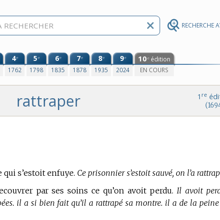
RECHERCHE 
4
5
6
7
8
9
10
e
e
e
e
e
e
édition
e
0
1762
1798
1835
1878
1935
2024
EN COURS
rattraper
re
1
édi
(169
qui s’estoit enfuye.
Ce prisonnier s’estoit sauvé, on l’a rattrap
 recouvrer par ses soins ce qu’on avoit perdu.
Il avoit per
ées. il a si bien fait qu’il a rattrapé sa montre. il a de la peine