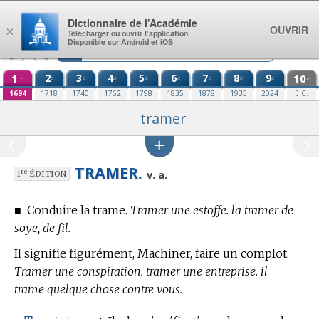
Aller au contenu
Dictionnaire de l’Académie
OUVRIR
×
Télécharger ou ouvrir l’application
Disponible sur Android et iOS
1
2
3
4
5
6
7
8
9
10
e
e
e
e
e
e
e
e
re
e
1694
1718
1740
1762
1798
1835
1878
1935
2024
E.C.
tramer
TRAMER.
re
v. a.
1
ÉDITION
■
Conduire la trame.
Tramer une estoffe. la tramer de
soye, de fil.
Il signifie figurément, Machiner, faire un complot.
Tramer une conspiration. tramer une entreprise. il
trame quelque chose contre vous.