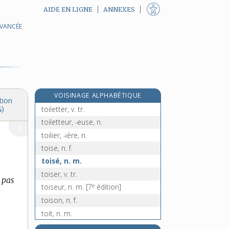
AIDE EN LIGNE
ANNEXES
AVANCÉE
toi, pr. pers.
toile, n. f.
toilé, -ée, adj.
toilerie, n. f.
toilettage, n. m.
VOISINAGE ALPHABÉTIQUE
toilette, n. f.
tion
toiletter, v. tr.
4)
toiletteur, -euse, n.
toilier, -ière, n.
toise, n. f.
toisé, n. m.
toiser, v. tr.
 pas
e
toiseur, n. m.
[7
édition]
toison, n. f.
toit, n. m.
toit-terrasse, n. m.