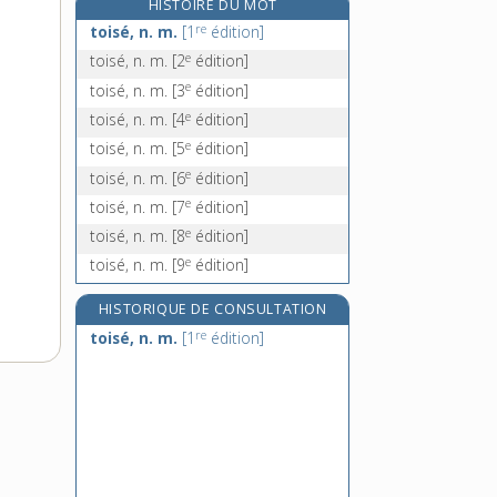
HISTOIRE DU MOT
toiture, n. f.
re
toisé, n. m.
[1
édition]
tokai, n. m.
e
toisé, n. m.
[2
édition]
tokamak, n. m.
e
toisé, n. m.
[3
édition]
tokay, n. m.
e
toisé, n. m.
[4
édition]
e
toisé, n. m.
[5
édition]
e
toisé, n. m.
[6
édition]
e
toisé, n. m.
[7
édition]
e
toisé, n. m.
[8
édition]
e
toisé, n. m.
[9
édition]
HISTORIQUE DE CONSULTATION
re
toisé, n. m.
[1
édition]