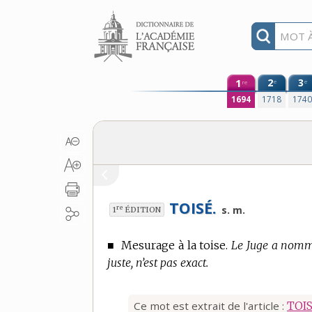
Aller au contenu
1
2
3
e
e
re
1694
1718
174
TOISÉ.
re
s. m.
1
ÉDITION
■
Mesurage à la toise.
Le Juge a nommé 
juste, n’est pas exact.
Ce mot est extrait de l'article :
TOI