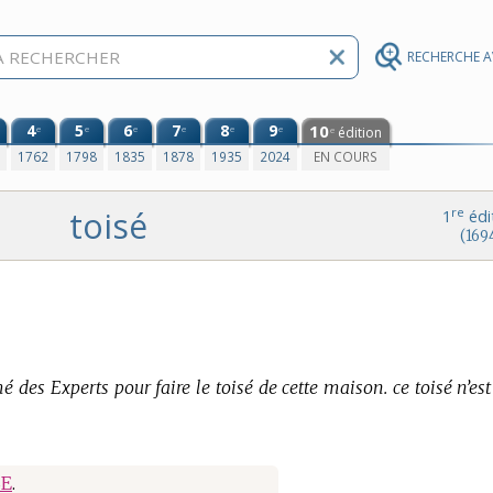
RECHERCHE 
4
5
6
7
8
9
10
e
e
e
e
e
e
édition
e
0
1762
1798
1835
1878
1935
2024
EN COURS
toisé
re
1
édi
(169
des Experts pour faire le toisé de cette maison. ce toisé n’est
SE
.