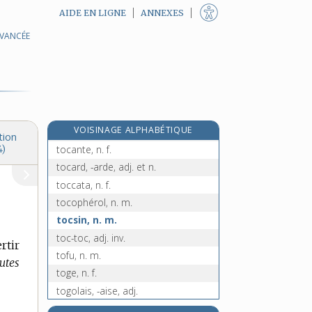
AIDE EN LIGNE
ANNEXES
AVANCÉE
toaster, v. intr. et tr.
toboggan, n. m.
toc, interj. et n. m.
TOC, n. m.
tocade, n. f.
e
VOISINAGE ALPHABÉTIQUE
tocane, n. f.
[7
édition]
tion
tocante, n. f.
4)
tocard, -arde, adj. et n.
toccata, n. f.
tocophérol, n. m.
tocsin, n. m.
toc-toc, adj. inv.
rtir
tofu, n. m.
utes
toge, n. f.
togolais, -aise, adj.
tohu-bohu, n. m.