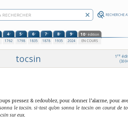
RECHERCHE 
4
5
6
7
8
9
10
e
e
e
e
e
e
édition
e
0
1762
1798
1835
1878
1935
2024
EN COURS
tocsin
re
1
édi
(169
oups pressez & redoublez, pour donner l’alarme, pour ave
nna le tocsin. si-tost qu’on sonna le tocsin on courut de to
csin sur eux.