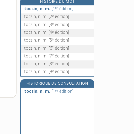
HISTOIRE DU MOT
toi, pr. pers.
re
tocsin, n. m.
[1
édition]
toile, n. f.
e
tocsin, n. m.
[2
édition]
toilé, -ée, adj.
e
tocsin, n. m.
[3
édition]
toilerie, n. f.
e
tocsin, n. m.
[4
édition]
e
tocsin, n. m.
[5
édition]
e
tocsin, n. m.
[6
édition]
e
tocsin, n. m.
[7
édition]
e
tocsin, n. m.
[8
édition]
e
tocsin, n. m.
[9
édition]
HISTORIQUE DE CONSULTATION
re
tocsin, n. m.
[1
édition]