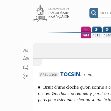
Aller au contenu
1
2
3
e
e
re
1694
1718
174
TOCSIN.
re
s. m.
1
ÉDITION
■
Bruit d’une cloche qu’on sonne à c
du feu &c.
Dez que l’ennemy parut on so
parts pour esteindre le feu. on sonna le to