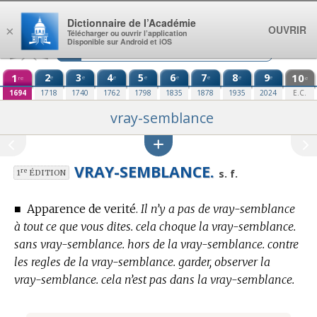
Aller au contenu
Dictionnaire de l’Académie
OUVRIR
×
Télécharger ou ouvrir l’application
Disponible sur Android et iOS
1
2
3
4
5
6
7
8
9
10
e
e
e
e
e
e
e
e
re
e
1694
1718
1740
1762
1798
1835
1878
1935
2024
E.C.
vray-semblance
VRAY-SEMBLANCE.
re
s. f.
1
ÉDITION
■
Apparence de verité.
Il n’y a pas de vray-semblance
à tout ce que vous dites. cela choque la vray-semblance.
sans vray-semblance. hors de la vray-semblance. contre
les regles de la vray-semblance. garder, observer la
vray-semblance. cela n’est pas dans la vray-semblance.