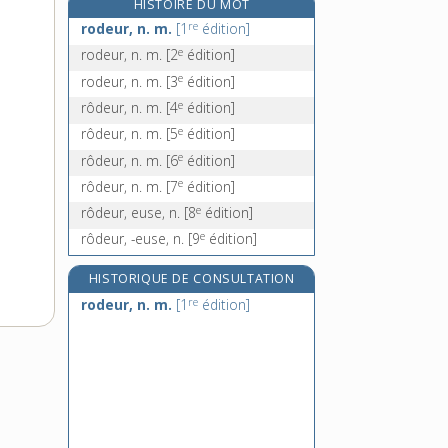
HISTOIRE DU MOT
rœsti, n. m. pl.
re
rodeur, n. m.
[1
édition]
rogation, n. f.
e
rodeur, n. m.
[2
édition]
rogatoire, adj.
e
rodeur, n. m.
[3
édition]
rogaton, n. m.
e
rôdeur, n. m.
[4
édition]
e
rôdeur, n. m.
[5
édition]
e
rôdeur, n. m.
[6
édition]
e
rôdeur, n. m.
[7
édition]
e
rôdeur, euse, n.
[8
édition]
e
rôdeur, -euse, n.
[9
édition]
HISTORIQUE DE CONSULTATION
re
rodeur, n. m.
[1
édition]