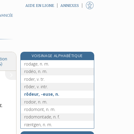
AIDE EN LIGNE
ANNEXES
AVANCÉE
rocking-chair, n. m.
rock'n'roll, n. m. inv.
rococo, adj. inv.
rocou, n. m.
e
rocouer, v. tr.
[7
édition]
VOISINAGE ALPHABÉTIQUE
rocouyer, n. m.
tion
rodage, n. m.
4)
rodéo, n. m.
roder, v. tr.
rôder, v. intr.
rôdeur, -euse, n.
rodoir, n. m.
t.
rodomont, n. m.
rodomontade, n. f.
rœntgen, n. m.
rœntgénium, n. m.