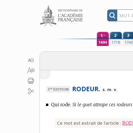
Aller au contenu
1
2
3
e
e
re
1694
1718
174
RODEUR.
re
s. m. v.
1
ÉDITION
■
Qui rode.
Si le guet attrape ces rodeur
Ce mot est extrait de l'article :
ROD