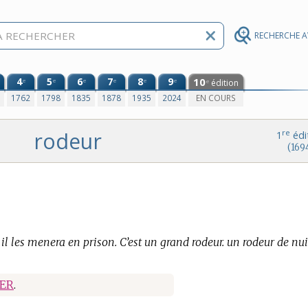
RECHERCHE 
4
5
6
7
8
9
10
e
e
e
e
e
e
édition
e
0
1762
1798
1835
1878
1935
2024
EN COURS
rodeur
re
1
édi
(169
s il les menera en prison. C’est un grand rodeur. un rodeur de nui
ER
.