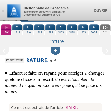
Aller au contenu
Dictionnaire de l’Académie
OUVRIR
×
Télécharger ou ouvrir l’application
Disponible sur Android et iOS
1
2
3
4
5
6
7
8
9
10
e
e
e
e
e
e
e
e
re
e
1694
1718
1740
1762
1798
1835
1878
1935
2024
E.C.
rature
RATURE.
re
s. f.
1
ÉDITION
■
Effaceure faite en rayant, pour corriger & changer
quelque chose à un escrit.
Un escrit tout plein de
ratures. il ne sçauroit escrire une page qu’il ne fasse dix
ratures.
Ce mot est extrait de l'article :
RAIRE
.