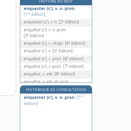
HISTOIRE DU MOT
enracinement, n. m.
enquester (s'), v. n. pron.
re
enraciner, v. tr. et pron.
[1
édition]
enragé, -ée, adj.
e
enquester (s'), v. n.
[2
édition]
enrageant, -ante, adj.
enquêter (s'), v. n. pron.
e
[3
édition]
e
enquêter (s'), v. récipr.
[4
édition]
e
enquêter (s'), v.
[5
édition]
e
enquêter (s'), v. pron.
[6
édition]
e
enquêter (s'), v. pron.
[7
édition]
e
enquêter, v. intr.
[8
édition]
enquêter, v. intr. et pron.
e
[9
édition]
HISTORIQUE DE CONSULTATION
re
enquester (s'), v. n. pron.
[1
édition]