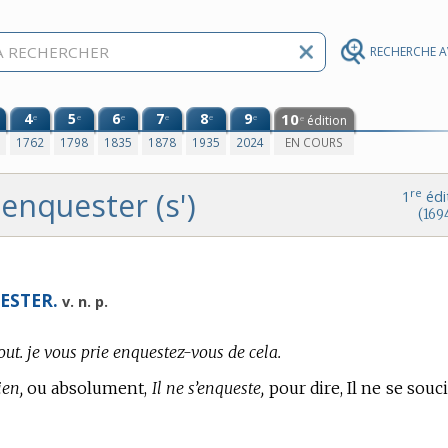
RECHERCHE 
4
5
6
7
8
9
10
e
e
e
e
e
e
édition
e
0
1762
1798
1835
1878
1935
2024
EN COURS
enquester (s')
re
1
édi
(169
ESTER.
v. n. p.
out. je vous prie enquestez-vous de cela.
ien,
ou absolument,
Il ne s’enqueste,
pour dire, Il ne se souci