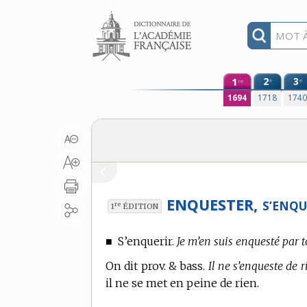
Aller au contenu
1
2
3
e
e
re
1694
1718
174
ENQUESTER,
S’ENQU
re
1
ÉDITION
■
S’enquerir.
Je m’en suis enquesté par t
On dit prov. & bass.
Il ne s’enqueste de r
il ne se met en peine de rien.