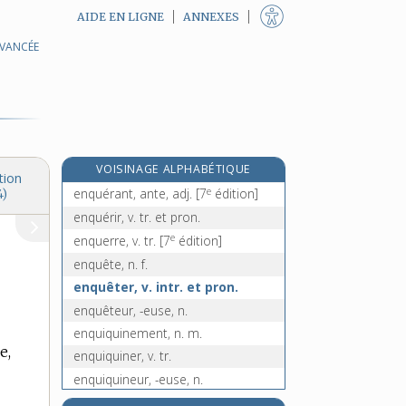
AIDE EN LIGNE
ANNEXES
AVANCÉE
enorgueillir, v. tr. et pron.
énorme, adj.
énormément, adv.
énormité, n. f.
énouer, v. tr.
VOISINAGE ALPHABÉTIQUE
énoueur, -euse, n.
tion
e
enquérant, ante, adj.
[7
édition]
4)
enquérir, v. tr. et pron.
e
enquerre, v. tr.
[7
édition]
enquête, n. f.
enquêter, v. intr. et pron.
enquêteur, -euse, n.
enquiquinement, n. m.
e,
enquiquiner, v. tr.
enquiquineur, -euse, n.
e
enquis, ise, p. p.
[3
édition]